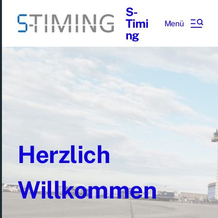
S-
Timi
Menü
ng
Herzlich
Willkommen