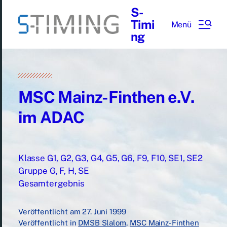
S-
Timi
Menü
ng
MSC Mainz-Finthen e.V.
im ADAC
Klasse G1, G2, G3, G4, G5, G6, F9, F10, SE1, SE2
Gruppe G, F, H, SE
Gesamtergebnis
Veröffentlicht am
27. Juni 1999
Veröffentlicht in
DMSB Slalom
,
MSC Mainz-Finthen