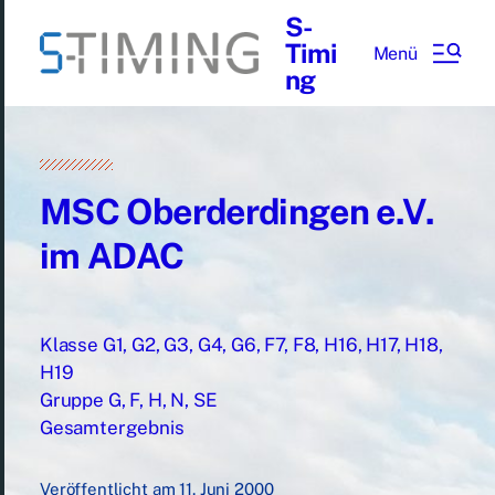
S-
Timi
Menü
ng
MSC Oberderdingen e.V.
im ADAC
Klasse G1, G2, G3, G4, G6, F7, F8, H16, H17, H18,
H19
Gruppe G, F, H, N, SE
Gesamtergebnis
Veröffentlicht am
11. Juni 2000