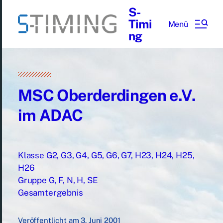
S-
Timi
Menü
ng
MSC Oberderdingen e.V.
im ADAC
Klasse G2, G3, G4, G5, G6, G7, H23, H24, H25,
H26
Gruppe G, F, N, H, SE
Gesamtergebnis
Veröffentlicht am
3. Juni 2001