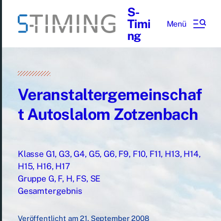
S-
Timi
Menü
ng
Veranstaltergemeinschaf
t Autoslalom Zotzenbach
Klasse G1, G3, G4, G5, G6, F9, F10, F11, H13, H14,
H15, H16, H17
Gruppe G, F, H, FS, SE
Gesamtergebnis
Veröffentlicht am
21. September 2008