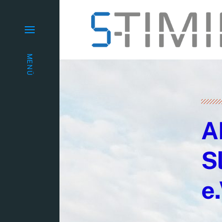
MENÜ
A
S
e