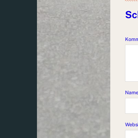
Sc
Komm
Nam
Webs