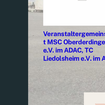
Veranstaltergemein
t MSC Oberderding
e.V. im ADAC, TC
Liedolsheim e.V. im