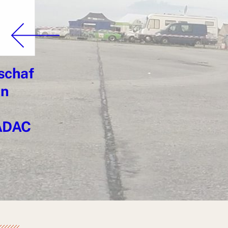
schaf
en
 ADAC