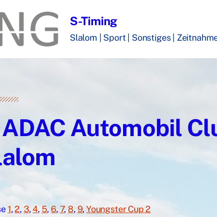
S-Timing
Slalom | Sport | Sonstiges | Zeitnahme 
. ADAC Automobil Cl
lalom
se
1
,
2
,
3
,
4
,
5
,
6
,
7
,
8
,
9
,
Youngster Cup 2