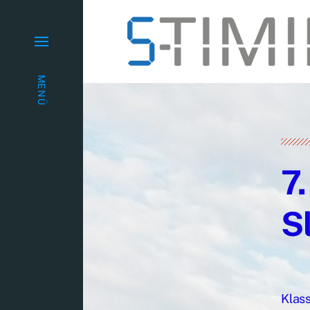
MENÜ
7
S
Klas