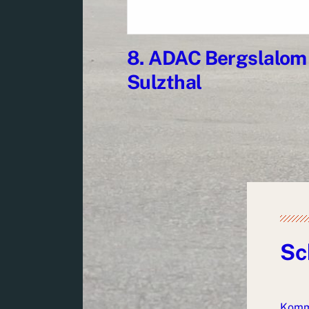
8. ADAC Bergslalom
Sulzthal
Sc
Komm