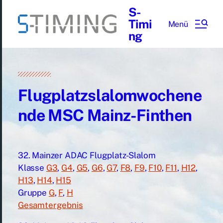
S-
Timi
Menü
ng
Flugplatzslalomwochene
nde MSC Mainz-Finthen
32. Mainzer ADAC Flugplatz-Slalom
Klasse
G3
,
G4
,
G5
,
G6
,
G7
,
F8
,
F9
,
F10
,
F11
,
H12
,
H13
,
H14
,
H15
Gruppe
G
,
F
,
H
Gesamtergebnis