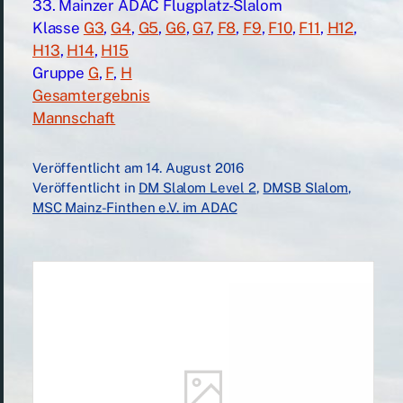
33. Mainzer ADAC Flugplatz-Slalom
Klasse
G3
,
G4
,
G5
,
G6
,
G7
,
F8
,
F9
,
F10
,
F11
,
H12
,
H13
,
H14
,
H15
Gruppe
G
,
F
,
H
Gesamtergebnis
Mannschaft
Veröffentlicht am
14. August 2016
Veröffentlicht in
DM Slalom Level 2
,
DMSB Slalom
,
MSC Mainz-Finthen e.V. im ADAC