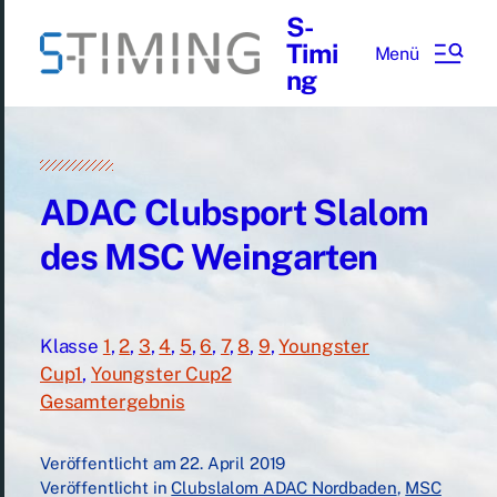
S-
Timi
Menü
ng
ADAC Clubsport Slalom
des MSC Weingarten
Klasse
1
,
2
,
3
,
4
,
5
,
6
,
7
,
8
,
9
,
Youngster
Cup1
,
Youngster Cup2
Gesamtergebnis
Veröffentlicht am
22. April 2019
Veröffentlicht in
Clubslalom ADAC Nordbaden
,
MSC