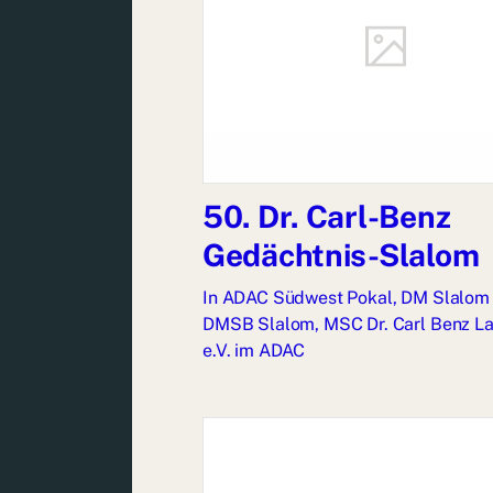
50. Dr. Carl-Benz
Gedächtnis-Slalom
In
ADAC Südwest Pokal
,
DM Slalom 
DMSB Slalom
,
MSC Dr. Carl Benz L
e.V. im ADAC