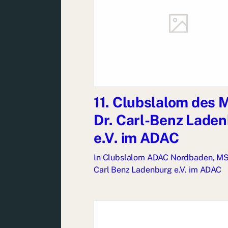
11. Clubslalom des
Dr. Carl-Benz Lade
e.V. im ADAC
In
Clubslalom ADAC Nordbaden
,
MS
Carl Benz Ladenburg e.V. im ADAC