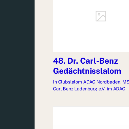
48. Dr. Carl-Benz
Gedächtnisslalom
In
Clubslalom ADAC Nordbaden
,
MS
Carl Benz Ladenburg e.V. im ADAC