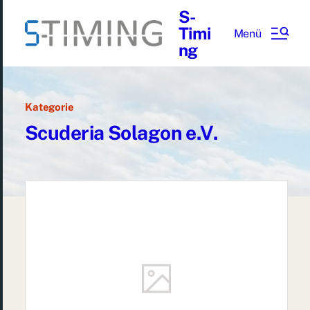
S-
Timi
Menü
ng
Kategorie
Scuderia Solagon e.V.